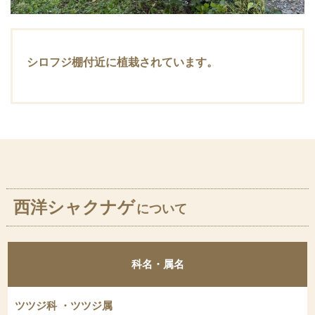
シロフジ棚付近に植栽されています。
西洋シャクナゲ
について
科名・属名
ツツジ科 ・ツツジ属