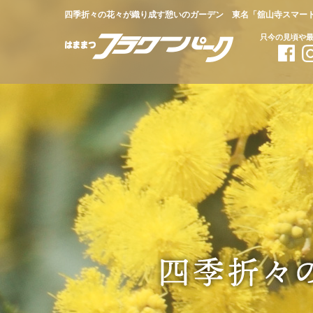
四季折々の花々が織り成す憩いのガーデン
東名「
舘山寺スマー
只今の見頃や