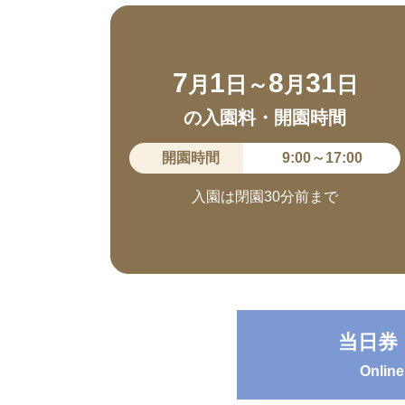
7
1
8
31
月
日～
月
日
の入園料・開園時間
開園時間
9:00～17:00
入園は閉園30分前まで
当日券
Online 