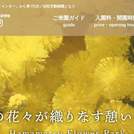
トインター
」
から車で5分／浜松市動物園となり
最新情報
ご来園ガイド
入園料・開園時
guide
price・opening ho