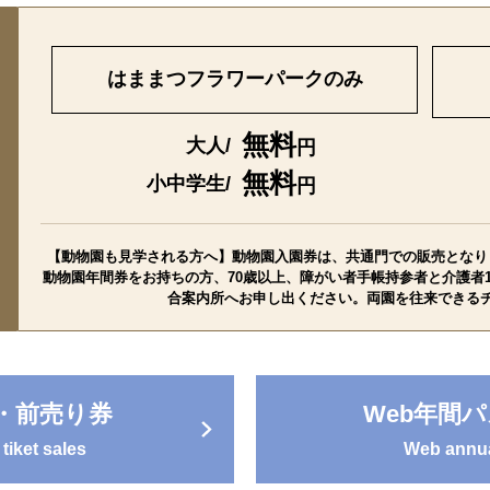
はままつフラワーパークのみ
無料
大人/
円
無料
小中学生/
円
【動物園も見学される方へ】動物園入園券は、共通門での販売となり
動物園年間券をお持ちの方、70歳以上、障がい者手帳持参者と介護者
合案内所へお申し出ください。両園を往来できる
・前売り券
Web年間
tiket sales
Web annua