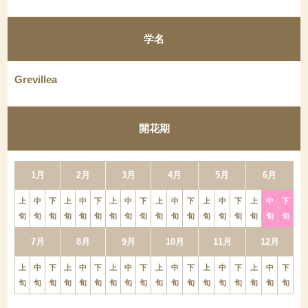
学名
Grevillea
開花期
1月
2月
3月
4月
5月
6月
上
中
下
上
中
下
上
中
下
上
中
下
上
中
下
上
中
下
旬
旬
旬
旬
旬
旬
旬
旬
旬
旬
旬
旬
旬
旬
旬
旬
旬
旬
7月
8月
9月
10月
11月
12月
上
中
下
上
中
下
上
中
下
上
中
下
上
中
下
上
中
下
旬
旬
旬
旬
旬
旬
旬
旬
旬
旬
旬
旬
旬
旬
旬
旬
旬
旬