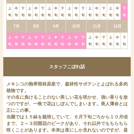
上
中
下
上
中
下
上
中
下
上
中
下
上
中
下
上
中
下
旬
旬
旬
旬
旬
旬
旬
旬
旬
旬
旬
旬
旬
旬
旬
旬
旬
旬
7月
8月
9月
10月
11月
12月
上
中
下
上
中
下
上
中
下
上
中
下
上
中
下
上
中
下
旬
旬
旬
旬
旬
旬
旬
旬
旬
旬
旬
旬
旬
旬
旬
旬
旬
旬
スタッフこぼれ話
メキシコの熱帯雨林原産で、森林性サボテンとよばれる多肉
植物です。
その名に負けることのない美しい花を咲かせ、強い香りを放
つのですが、一晩で花はしぼんでしまいます。美人薄命とは
正にこの事。
当園では１５鉢を栽培していて、６月下旬ごろから１０月頃
まで、２～３回開花のピークがあり、それ以外でもちらちら
咲くことがあります。本来は夜にしか見れないのですが
、昼