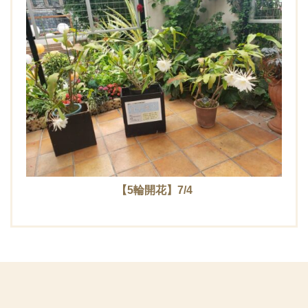
【5輪開花】7/4