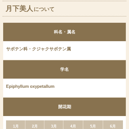
月下美人
について
科名・属名
サボテン科・クジャクサボテン属
学名
Epiphyllum oxypetallum
開花期
1月
2月
3月
4月
5月
6月