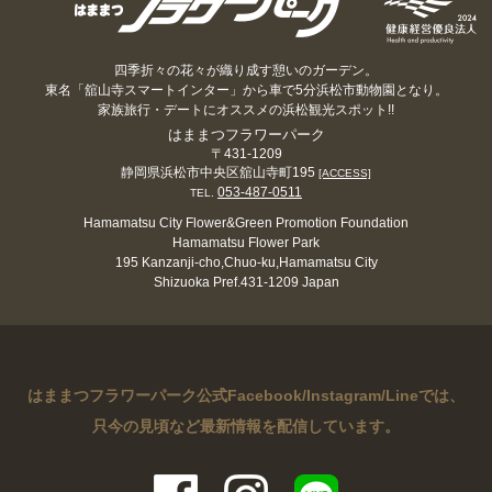
四季折々の花々が織り成す憩いのガーデン。
東名「舘山寺スマートインター」から車で5分浜松市動物園となり。
家族旅行・デートにオススメの浜松観光スポット!!
はままつフラワーパーク
〒431-1209
静岡県浜松市中央区舘山寺町195
[ACCESS]
053-487-0511
TEL.
Hamamatsu City Flower&Green Promotion Foundation
Hamamatsu Flower Park
195 Kanzanji-cho,Chuo-ku,Hamamatsu City
Shizuoka Pref.431-1209 Japan
はままつフラワーパーク公式Facebook/Instagram/Lineでは、
只今の見頃など最新情報を配信しています。