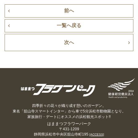
前へ
一覧へ戻る
次へ
四季折々の花々が織り成す憩いのガーデン。
東名「舘山寺スマートインター」から車で5分浜松市動物園となり。
家族旅行・デートにオススメの浜松観光スポット!!
はままつフラワーパーク
〒431-1209
静岡県浜松市中央区舘山寺町195
[ACCESS]