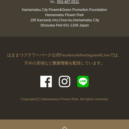
053-487-0511
TEL.
Hamamatsu City Flower&Green Promotion Foundation
Hamamatsu Flower Park
195 Kanzanji-cho,Chuo-ku,Hamamatsu City
Shizuoka Pref.431-1209 Japan
はままつフラワーパーク公式Facebook/Instagram/Lineでは、
只今の見頃など最新情報を配信しています。
Copyright(C) Hamamatsu Flower Park. All rights reserved.