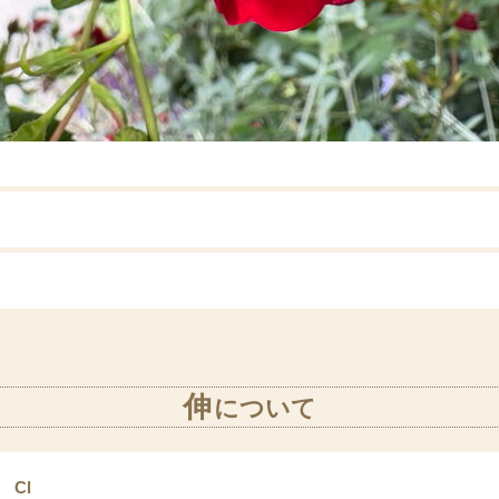
伸
について
Cl