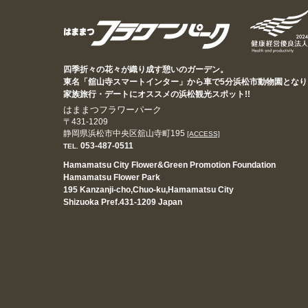
四季折々の花々が織り成す憩いのガーデン。
東名「舘山寺スマートインター」から車で5分浜松市動物園となり
家族旅行・デートにオススメの浜松観光スポット!!
はままつフラワーパーク
〒431-1209
静岡県浜松市中央区舘山寺町195
[ACCESS]
053-487-0511
TEL.
Hamamatsu City Flower&Green Promotion Foundation
Hamamatsu Flower Park
195 Kanzanji-cho,Chuo-ku,Hamamatsu City
Shizuoka Pref.431-1209 Japan