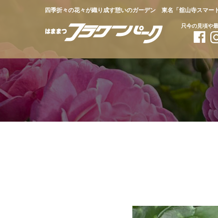
四季折々の花々が織り成す憩いのガーデン 東名「舘山寺スマー
只今の見頃や