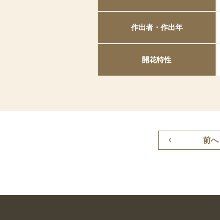
作出者・作出年
開花特性
前へ