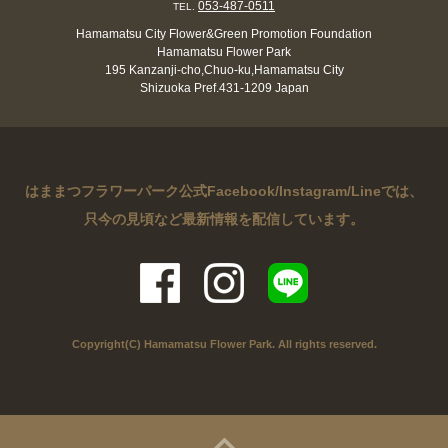
053-487-0511
TEL.
Hamamatsu City Flower&Green Promotion Foundation
Hamamatsu Flower Park
195 Kanzanji-cho,Chuo-ku,Hamamatsu City
Shizuoka Pref.431-1209 Japan
はままつフラワーパーク公式Facebook/Instagram/Lineでは、
只今の見頃など最新情報を配信しています。
Copyright(C) Hamamatsu Flower Park. All rights reserved.