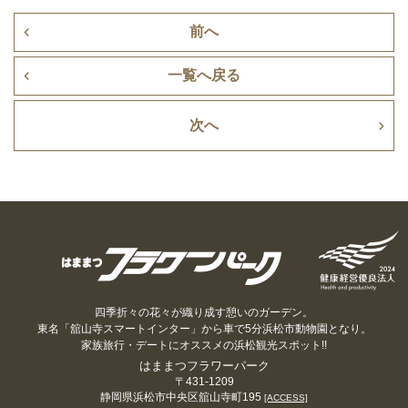
前へ
一覧へ戻る
次へ
四季折々の花々が織り成す憩いのガーデン。
東名「舘山寺スマートインター」から車で5分浜松市動物園となり。
家族旅行・デートにオススメの浜松観光スポット!!
はままつフラワーパーク
〒431-1209
静岡県浜松市中央区舘山寺町195
[ACCESS]