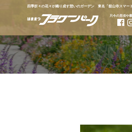
四季折々の花々が織り成す憩いのガーデン 東名「舘山寺スマー
只今の見頃や