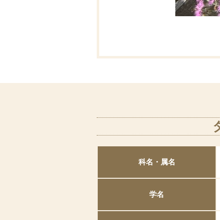
科名・属名
学名