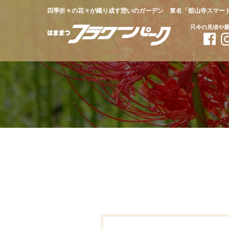
四季折々の花々が織り成す憩いのガーデン 東名「舘山寺スマー
只今の見頃や
MOVIE