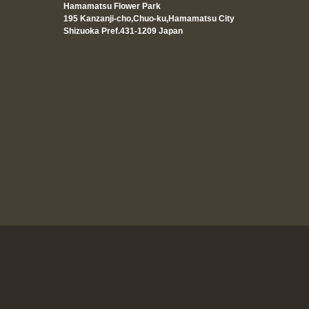
Hamamatsu Flower Park
195 Kanzanji-cho,Chuo-ku,Hamamatsu City
Shizuoka Pref.431-1209 Japan