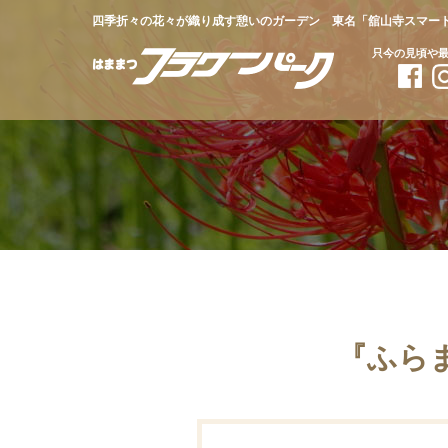
四季折々の花々が織り成す憩いのガーデン 東名「舘山寺スマー
只今の見頃や
MOVIE
『ふら