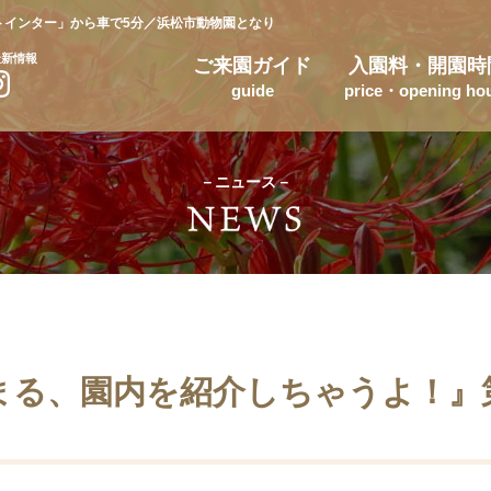
トインター」から車で5分／浜松市動物園となり
最新情報
ご来園ガイド
入園料・開園時
guide
price・opening ho
－ニュース－
まる、園内を紹介しちゃうよ！』