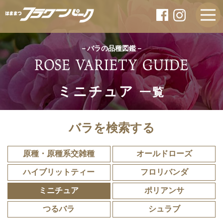
－バラの品種図鑑－
ミニチュア
一覧
バラを検索する
原種・原種系交雑種
オールドローズ
ハイブリットティー
フロリバンダ
ミニチュア
ポリアンサ
つるバラ
シュラブ