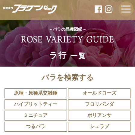
－バラの品種図鑑－
ラ行
一覧
バラを検索する
原種・原種系交雑種
オールドローズ
ハイブリットティー
フロリバンダ
ミニチュア
ポリアンサ
つるバラ
シュラブ