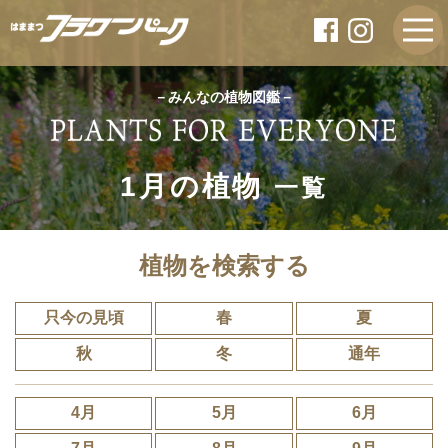
－みんなの植物図鑑－
1月の植物
一覧
植物を検索する
只今の見頃
春
夏
秋
冬
通年
4月
5月
6月