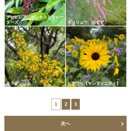
グレビレア サンキストウォー
ターズ
ギョリュウ ロゼア
モクゲンジ
ヒマワリ【サンフィニティ】
1
2
3
次へ