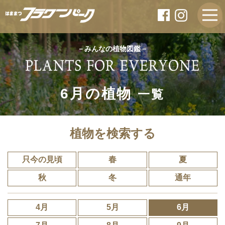
－みんなの植物図鑑－
6月の植物
一覧
植物を検索する
只今の見頃
春
夏
秋
冬
通年
4月
5月
6月