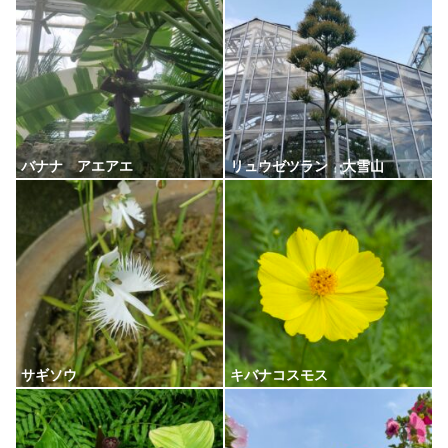
バナナ アエアエ
リュウゼツラン 大雪山
サギソウ
キバナコスモス