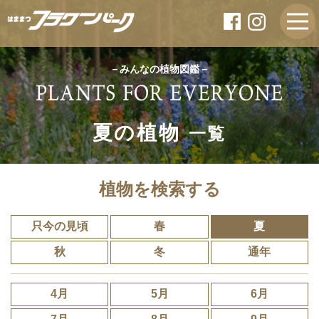
－みんなの植物図鑑－
夏の植物
一覧
植物を検索する
只今の見頃
春
夏
秋
冬
通年
4月
5月
6月