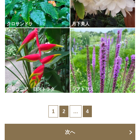
クロサンドラ
月下美人
ヘリコニア ロストラタ
リアトリス
1
2
…
4
次へ