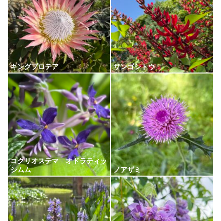
キングプロテア
サンゴシトウ
コクリオステマ オドラティッ
シムム
ノアザミ