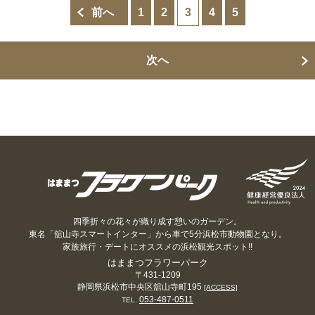
前へ
1
2
3
4
5
次へ
四季折々の花々が織り成す憩いのガーデン。
東名「舘山寺スマートインター」から車で5分浜松市動物園となり。
家族旅行・デートにオススメの浜松観光スポット!!
はままつフラワーパーク
〒431-1209
静岡県浜松市中央区舘山寺町195
[ACCESS]
053-487-0511
TEL.