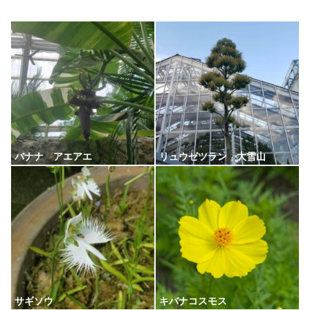
バナナ アエアエ
リュウゼツラン 大雪山
サギソウ
キバナコスモス