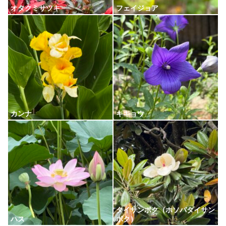
オタクミサツキ
フェイジョア
カンナ
キキョウ
タイサンボク（ホソバタイサン
ハス
ボク）