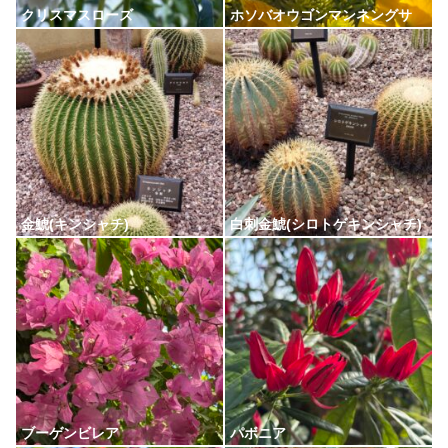
クリスマスローズ
ホソバオウゴンマンネングサ
金鯱(キンシャチ)
白刺金鯱(シロトゲキンシャチ)
ブーゲンビレア
パボニア