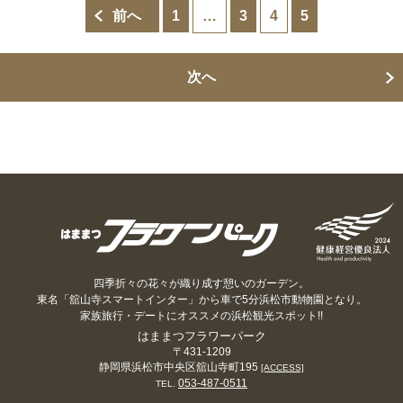
前へ
1
…
3
4
5
次へ
四季折々の花々が織り成す憩いのガーデン。
東名「舘山寺スマートインター」から車で5分浜松市動物園となり。
家族旅行・デートにオススメの浜松観光スポット!!
はままつフラワーパーク
〒431-1209
静岡県浜松市中央区舘山寺町195
[ACCESS]
053-487-0511
TEL.