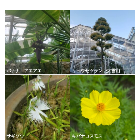
バナナ アエアエ
リュウゼツラン 大雪山
サギソウ
キバナコスモス