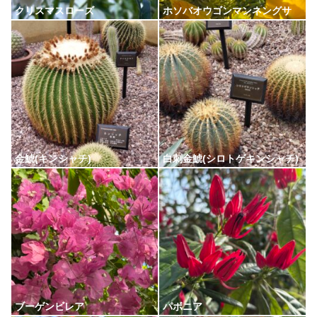
クリスマスローズ
ホソバオウゴンマンネングサ
金鯱(キンシャチ)
白刺金鯱(シロトゲキンシャチ)
ブーゲンビレア
パボニア