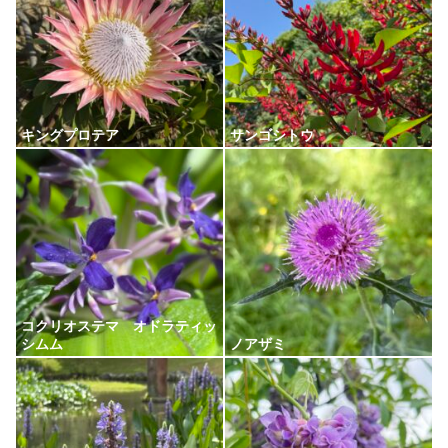
キングプロテア
サンゴシトウ
コクリオステマ オドラティッ
シムム
ノアザミ