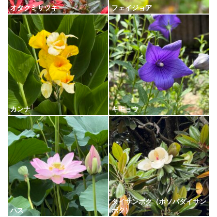
オタクミサツキ
フェイジョア
カンナ
キキョウ
タイサンボク（ホソバタイサン
ハス
ボク）